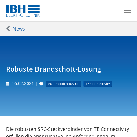
Zum Hauptinhalt springen
Sie sind hier:
News
Robuste Brandschott-Lösung
16.02.2021
|
Automobilindustrie
TE Connectivity
Die robusten SRC-Steckverbinder von TE Connectivity
erfüllen die anspruchsvollen Anforderungen im